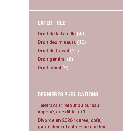
EXPERTISES
Droit de la famille
(49)
Droit des mineurs
(10)
Droit du travail
(21)
Droit général
(6)
Droit pénal
(9)
DERNIÈRES PUBLICATIONS
Télétravail : retour au bureau
imposé, que dit la loi ?
Divorce en 2026 : durée, coût,
garde des enfants — ce que les