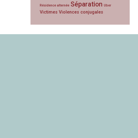
Séparation
Résidence alternée
Uber
Victimes
Violences conjugales