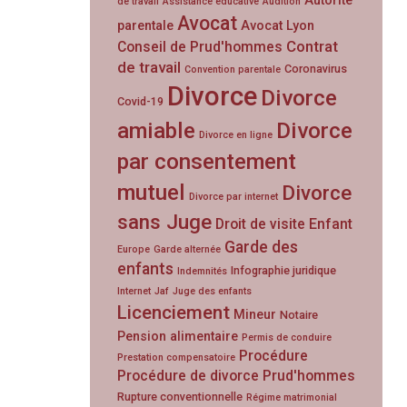
Autorité
de travail
Assistance éducative
Audition
Avocat
parentale
Avocat Lyon
Contrat
Conseil de Prud'hommes
de travail
Coronavirus
Convention parentale
Divorce
Divorce
Covid-19
amiable
Divorce
Divorce en ligne
par consentement
mutuel
Divorce
Divorce par internet
sans Juge
Droit de visite
Enfant
Garde des
Europe
Garde alternée
enfants
Infographie juridique
Indemnités
Internet
Jaf
Juge des enfants
Licenciement
Mineur
Notaire
Pension alimentaire
Permis de conduire
Procédure
Prestation compensatoire
Procédure de divorce
Prud'hommes
Rupture conventionnelle
Régime matrimonial