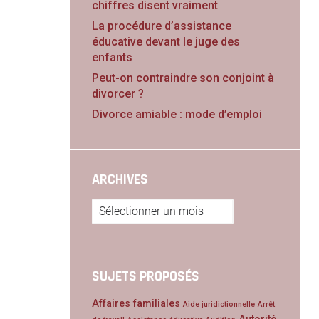
chiffres disent vraiment
La procédure d’assistance
éducative devant le juge des
enfants
Peut-on contraindre son conjoint à
divorcer ?
Divorce amiable : mode d’emploi
ARCHIVES
Archives
SUJETS PROPOSÉS
Affaires familiales
Aide juridictionnelle
Arrêt