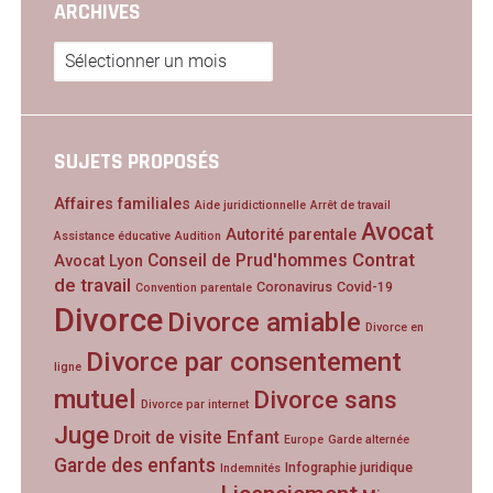
ARCHIVES
Archives
SUJETS PROPOSÉS
Affaires familiales
Aide juridictionnelle
Arrêt de travail
Avocat
Autorité parentale
Assistance éducative
Audition
Contrat
Conseil de Prud'hommes
Avocat Lyon
de travail
Coronavirus
Covid-19
Convention parentale
Divorce
Divorce amiable
Divorce en
Divorce par consentement
ligne
mutuel
Divorce sans
Divorce par internet
Juge
Droit de visite
Enfant
Europe
Garde alternée
Garde des enfants
Infographie juridique
Indemnités