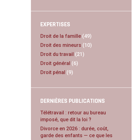
EXPERTISES
Droit de la famille
(49)
Droit des mineurs
(10)
Droit du travail
(21)
Droit général
(6)
Droit pénal
(9)
DERNIÈRES PUBLICATIONS
Télétravail : retour au bureau
imposé, que dit la loi ?
Divorce en 2026 : durée, coût,
garde des enfants — ce que les