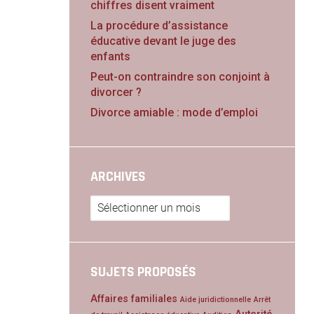
chiffres disent vraiment
La procédure d’assistance
éducative devant le juge des
enfants
Peut-on contraindre son conjoint à
divorcer ?
Divorce amiable : mode d’emploi
ARCHIVES
Archives
SUJETS PROPOSÉS
Affaires familiales
Aide juridictionnelle
Arrêt