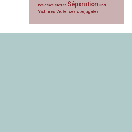
Séparation
Résidence alternée
Uber
Victimes
Violences conjugales