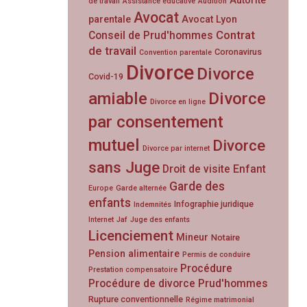
Autorité
de travail
Assistance éducative
Audition
Avocat
parentale
Avocat Lyon
Contrat
Conseil de Prud'hommes
de travail
Coronavirus
Convention parentale
Divorce
Divorce
Covid-19
amiable
Divorce
Divorce en ligne
par consentement
mutuel
Divorce
Divorce par internet
sans Juge
Droit de visite
Enfant
Garde des
Europe
Garde alternée
enfants
Infographie juridique
Indemnités
Internet
Jaf
Juge des enfants
Licenciement
Mineur
Notaire
Pension alimentaire
Permis de conduire
Procédure
Prestation compensatoire
Procédure de divorce
Prud'hommes
Rupture conventionnelle
Régime matrimonial