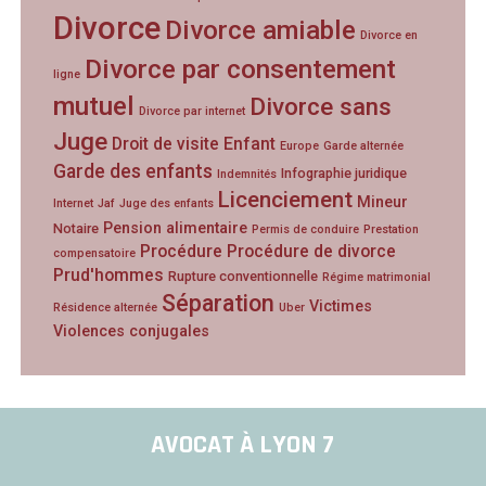
Divorce
Divorce amiable
Divorce en
Divorce par consentement
ligne
mutuel
Divorce sans
Divorce par internet
Juge
Droit de visite
Enfant
Europe
Garde alternée
Garde des enfants
Infographie juridique
Indemnités
Licenciement
Mineur
Internet
Jaf
Juge des enfants
Pension alimentaire
Notaire
Permis de conduire
Prestation
Procédure
Procédure de divorce
compensatoire
Prud'hommes
Rupture conventionnelle
Régime matrimonial
Séparation
Victimes
Résidence alternée
Uber
Violences conjugales
AVOCAT À LYON 7