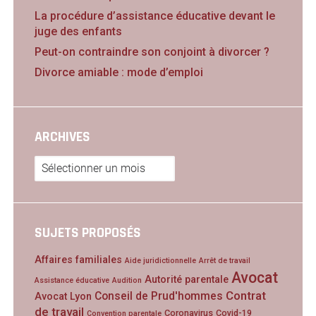
La procédure d’assistance éducative devant le
juge des enfants
Peut-on contraindre son conjoint à divorcer ?
Divorce amiable : mode d’emploi
ARCHIVES
Archives
SUJETS PROPOSÉS
Affaires familiales
Aide juridictionnelle
Arrêt de travail
Avocat
Autorité parentale
Assistance éducative
Audition
Contrat
Conseil de Prud'hommes
Avocat Lyon
de travail
Coronavirus
Covid-19
Convention parentale