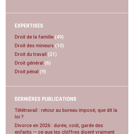
EXPERTISES
Droit de la famille
(49)
Droit des mineurs
(10)
Droit du travail
(21)
Droit général
(6)
Droit pénal
(9)
DERNIÈRES PUBLICATIONS
Télétravail : retour au bureau imposé, que dit la
loi ?
Divorce en 2026 : durée, coût, garde des
enfants — ce que les chiffres disent vraiment