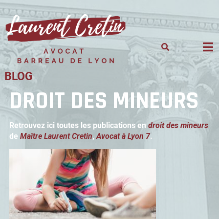
Skip
to
content
BLOG
DROIT DES MINEURS
Retrouvez ici toutes les publications en
droit des mineurs
de
Maître Laurent Cretin
,
Avocat à Lyon 7
.