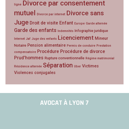
Divorce par consentement
ligne
mutuel
Divorce sans
Divorce par internet
Juge
Droit de visite
Enfant
Europe
Garde alternée
Garde des enfants
Infographie juridique
Indemnités
Licenciement
Mineur
Internet
Jaf
Juge des enfants
Pension alimentaire
Notaire
Permis de conduire
Prestation
Procédure
Procédure de divorce
compensatoire
Prud'hommes
Rupture conventionnelle
Régime matrimonial
Séparation
Victimes
Résidence alternée
Uber
Violences conjugales
AVOCAT À LYON 7