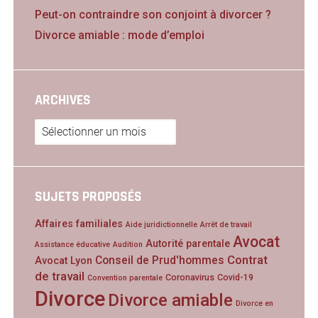
Peut-on contraindre son conjoint à divorcer ?
Divorce amiable : mode d’emploi
ARCHIVES
Archives
SUJETS PROPOSÉS
Affaires familiales
Aide juridictionnelle
Arrêt de travail
Avocat
Autorité parentale
Assistance éducative
Audition
Contrat
Conseil de Prud'hommes
Avocat Lyon
de travail
Coronavirus
Covid-19
Convention parentale
Divorce
Divorce amiable
Divorce en