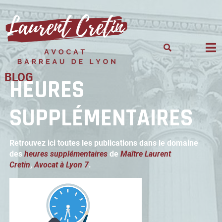
Skip
to
content
BLOG
HEURES
SUPPLÉMENTAIRES
Retrouvez ici toutes les publications dans le domaine
des
heures supplémentaires
de
Maître Laurent
Cretin
,
Avocat à Lyon 7
.