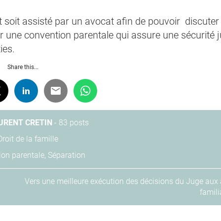
oit assisté par un avocat afin de pouvoir discuter
er une convention parentale qui assure une sécurité j
ies.
Share this...
URENT CRETIN
-
83 posts
Droit de la famille
ion parentale
,
Séparation
Vers une meilleure exécution des décisions du Juge aux 
famili