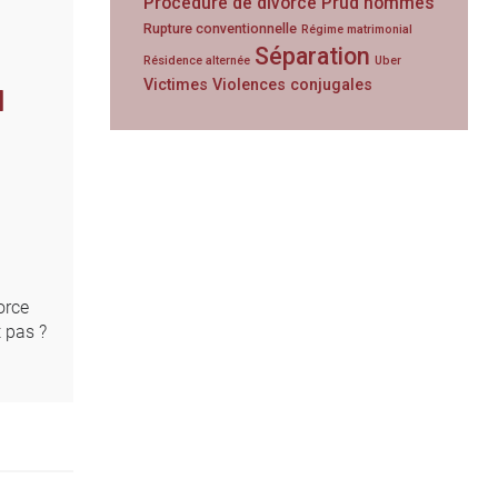
Procédure de divorce
Prud'hommes
Rupture conventionnelle
Régime matrimonial
Séparation
Résidence alternée
Uber
Victimes
Violences conjugales
N
orce
t pas ?