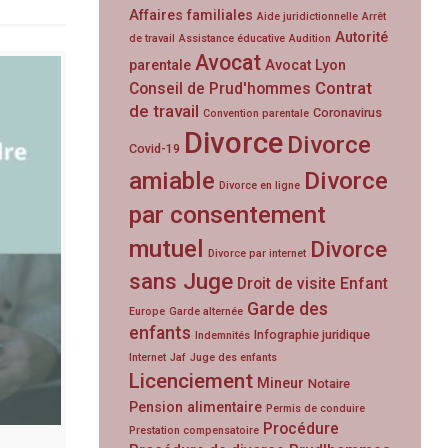
Affaires familiales
Aide juridictionnelle
Arrêt
Autorité
de travail
Assistance éducative
Audition
Avocat
parentale
Avocat Lyon
Contrat
Conseil de Prud'hommes
de travail
Coronavirus
Convention parentale
Divorce
Divorce
Covid-19
amiable
Divorce
Divorce en ligne
par consentement
mutuel
Divorce
Divorce par internet
sans Juge
Droit de visite
Enfant
Garde des
Europe
Garde alternée
enfants
Infographie juridique
Indemnités
Internet
Jaf
Juge des enfants
Licenciement
Mineur
Notaire
Pension alimentaire
Permis de conduire
Procédure
Prestation compensatoire