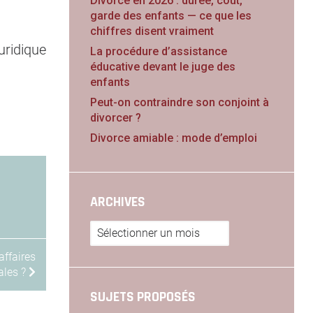
Divorce en 2026 : durée, coût,
garde des enfants — ce que les
chiffres disent vraiment
uridique
La procédure d’assistance
éducative devant le juge des
enfants
Peut-on contraindre son conjoint à
divorcer ?
Divorce amiable : mode d’emploi
ARCHIVES
Archives
affaires
ales ?
SUJETS PROPOSÉS