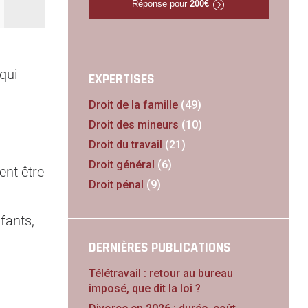
Réponse pour
200€
qui
EXPERTISES
Droit de la famille
(49)
Droit des mineurs
(10)
Droit du travail
(21)
Droit général
(6)
ent être
Droit pénal
(9)
fants,
DERNIÈRES PUBLICATIONS
Télétravail : retour au bureau
imposé, que dit la loi ?