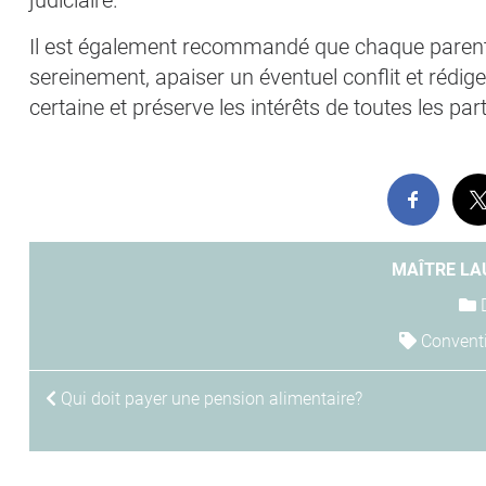
judiciaire.
Il est également recommandé que chaque parent s
sereinement, apaiser un éventuel conflit et rédig
certaine et préserve les intérêts de toutes les part
MAÎTRE LA
Convent
NAVIGATION
Qui doit payer une pension alimentaire?
DE
L’ARTICLE