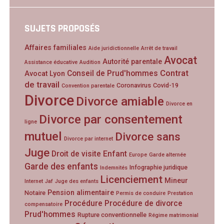
SUJETS PROPOSÉS
Affaires familiales
Aide juridictionnelle
Arrêt de travail
Avocat
Autorité parentale
Assistance éducative
Audition
Contrat
Conseil de Prud'hommes
Avocat Lyon
de travail
Coronavirus
Covid-19
Convention parentale
Divorce
Divorce amiable
Divorce en
Divorce par consentement
ligne
mutuel
Divorce sans
Divorce par internet
Juge
Droit de visite
Enfant
Europe
Garde alternée
Garde des enfants
Infographie juridique
Indemnités
Licenciement
Mineur
Internet
Jaf
Juge des enfants
Pension alimentaire
Notaire
Permis de conduire
Prestation
Procédure
Procédure de divorce
compensatoire
Prud'hommes
Rupture conventionnelle
Régime matrimonial