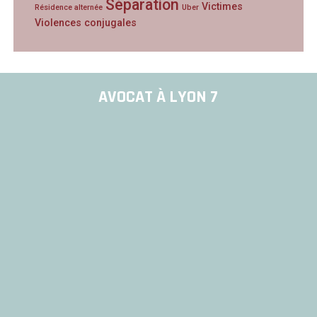
Séparation
Victimes
Résidence alternée
Uber
Violences conjugales
AVOCAT À LYON 7