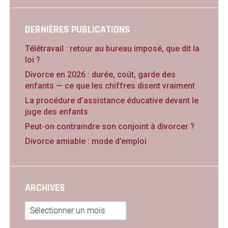
DERNIÈRES PUBLICATIONS
Télétravail : retour au bureau imposé, que dit la
loi ?
Divorce en 2026 : durée, coût, garde des
enfants — ce que les chiffres disent vraiment
La procédure d’assistance éducative devant le
juge des enfants
Peut-on contraindre son conjoint à divorcer ?
Divorce amiable : mode d’emploi
ARCHIVES
Archives