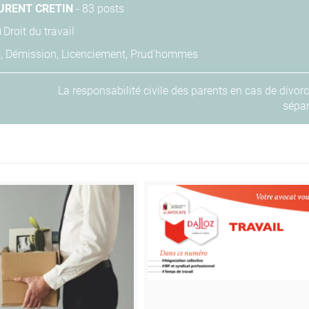
URENT CRETIN
-
83 posts
Droit du travail
s
,
Démission
,
Licenciement
,
Prud'hommes
La responsabilité civile des parents en cas de divor
sépar