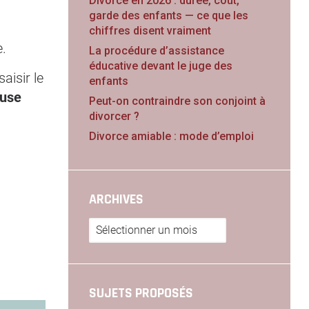
Divorce en 2026 : durée, coût,
garde des enfants — ce que les
chiffres disent vraiment
e.
La procédure d’assistance
éducative devant le juge des
aisir le
enfants
ause
Peut-on contraindre son conjoint à
divorcer ?
Divorce amiable : mode d’emploi
ARCHIVES
Archives
SUJETS PROPOSÉS