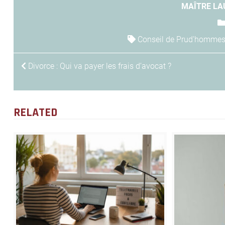
MAÎTRE LA
Conseil de Prud'homme
NAVIGATION
Divorce : Qui va payer les frais d’avocat ?
DE
L’ARTICLE
RELATED