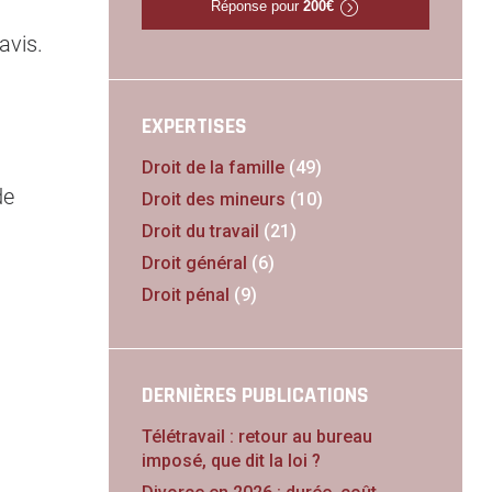
Réponse pour
200€
avis.
EXPERTISES
Droit de la famille
(49)
de
Droit des mineurs
(10)
Droit du travail
(21)
Droit général
(6)
Droit pénal
(9)
DERNIÈRES PUBLICATIONS
Télétravail : retour au bureau
imposé, que dit la loi ?