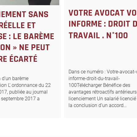
VOTRE AVOCAT V
IEMENT SANS
INFORME : DROIT 
RÉELLE ET
TRAVAIL . N°100
SE : LE BARÈME
ON » NE PEUT
RE ÉCARTÉ
Dans ce numéro : Votre-avocat-
on d'un barème
informe-droit-du-travail-
ion L' ordonnance du 22
100Télécharger Bénéfice des
17, publiée au journal
avantages rétroactifs antérieur
23 septembre 2017 a
licenciement Un salarié licencié
la conclusion d’un accord…