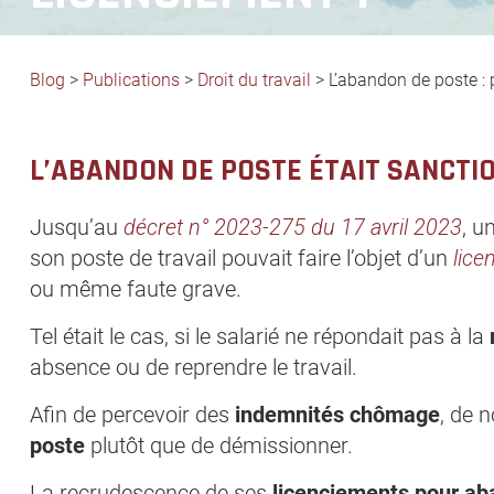
Blog
>
Publications
>
Droit du travail
>
L’abandon de poste :
L’ABANDON DE POSTE ÉTAIT SANCTI
Jusqu’au
décret n° 2023-275 du 17 avril 2023
, u
son poste de travail pouvait faire l’objet d’un
lice
ou même faute grave.
Tel était le cas, si le salarié ne répondait pas à la
absence ou de reprendre le travail.
Afin de percevoir des
indemnités chômage
, de 
poste
plutôt que de démissionner.
La recrudescence de ses
licenciements
pour ab