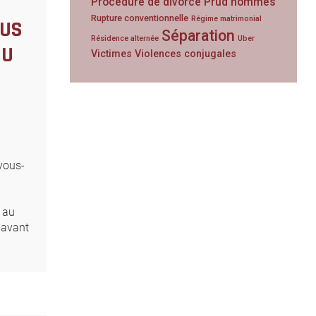
Procédure de divorce
Prud'hommes
Rupture conventionnelle
Régime matrimonial
OUS
Séparation
Résidence alternée
Uber
DU
Victimes
Violences conjugales
vous-
s au
 avant