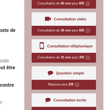
Consultation de
60 min
pour
85€
Consultation vidéo
oste de
Consultation de
30 min
pour
60€
Consultation téléphonique
Consultation de
15 min
pour
35€
oste
eut être
Question simple
 contre
Réponse pour
25€
Consultation écrite
on