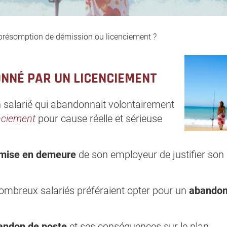
 présomption de démission ou licenciement ?
ONNÉ PAR UN LICENCIEMENT
n salarié qui abandonnait volontairement
nciement
pour cause réelle et sérieuse
mise en demeure
de son employeur de justifier son
nombreux salariés préféraient opter pour un
abandon
andon de poste
et ses conséquences sur le plan