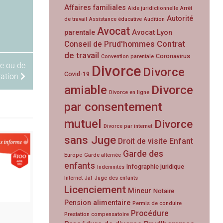
Affaires familiales
Aide juridictionnelle
Arrêt
Autorité
de travail
Assistance éducative
Audition
Avocat
parentale
Avocat Lyon
Contrat
Conseil de Prud'hommes
de travail
Coronavirus
Convention parentale
ce ou de
Divorce
Divorce
Covid-19
ation
amiable
Divorce
Divorce en ligne
par consentement
mutuel
Divorce
Divorce par internet
sans Juge
Droit de visite
Enfant
Garde des
Europe
Garde alternée
enfants
Infographie juridique
Indemnités
Internet
Jaf
Juge des enfants
Licenciement
Mineur
Notaire
Pension alimentaire
Permis de conduire
Procédure
Prestation compensatoire