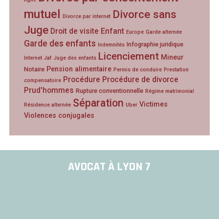
mutuel
Divorce sans
Divorce par internet
Juge
Droit de visite
Enfant
Europe
Garde alternée
Garde des enfants
Infographie juridique
Indemnités
Licenciement
Mineur
Internet
Jaf
Juge des enfants
Pension alimentaire
Notaire
Permis de conduire
Prestation
Procédure
Procédure de divorce
compensatoire
Prud'hommes
Rupture conventionnelle
Régime matrimonial
Séparation
Victimes
Résidence alternée
Uber
Violences conjugales
AVOCAT À LYON 7