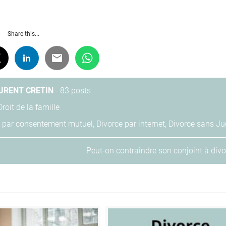
Share this...
URENT CRETIN
-
83 posts
Droit de la famille
e par consentement mutuel
,
Divorce par internet
,
Divorce sans Ju
Peut-on contraindre son conjoint à divo