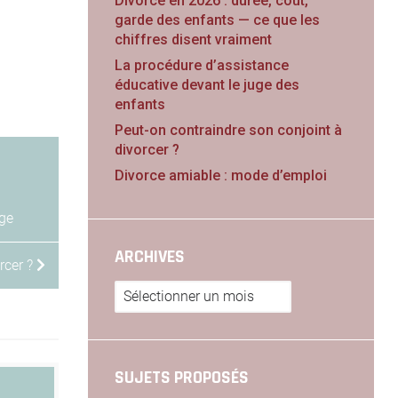
Divorce en 2026 : durée, coût,
garde des enfants — ce que les
chiffres disent vraiment
La procédure d’assistance
éducative devant le juge des
enfants
Peut-on contraindre son conjoint à
divorcer ?
Divorce amiable : mode d’emploi
ge
ARCHIVES
rcer ?
Archives
SUJETS PROPOSÉS