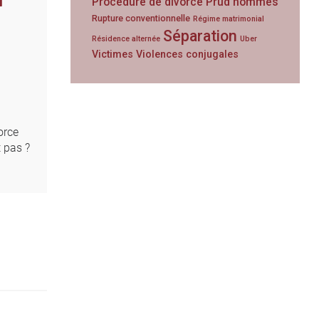
Procédure de divorce
Prud'hommes
Rupture conventionnelle
Régime matrimonial
Séparation
Résidence alternée
Uber
Victimes
Violences conjugales
orce
t pas ?