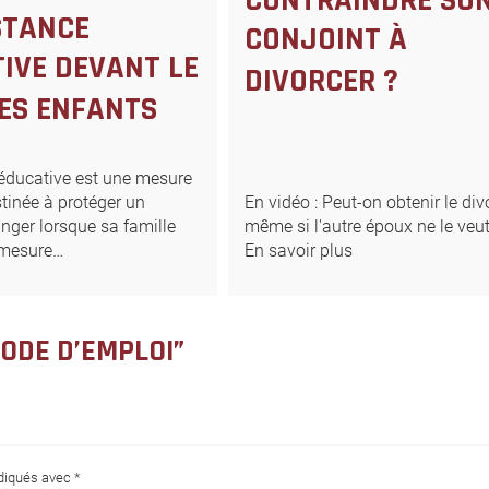
STANCE
CONJOINT À
IVE DEVANT LE
DIVORCER ?
ES ENFANTS
 éducative est une mesure
stinée à protéger un
En vidéo : Peut-on obtenir le div
nger lorsque sa famille
même si l'autre époux ne le veu
 mesure…
En savoir plus
MODE D’EMPLOI”
ndiqués avec
*