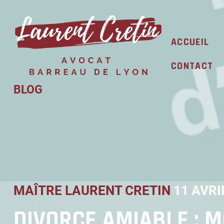
Skip
to
content
ACCUEIL
CONTACT
BLOG
MAÎTRE LAURENT CRETIN
11 AVRI
DIVORCE AMIABLE : M