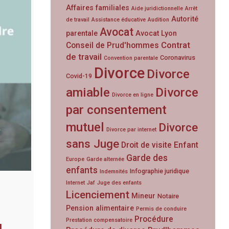
Affaires familiales
Aide juridictionnelle
Arrêt
Autorité
de travail
Assistance éducative
Audition
Avocat
parentale
Avocat Lyon
Contrat
Conseil de Prud'hommes
de travail
Coronavirus
Convention parentale
Divorce
Divorce
Covid-19
amiable
Divorce
Divorce en ligne
par consentement
mutuel
Divorce
Divorce par internet
sans Juge
Droit de visite
Enfant
Garde des
Europe
Garde alternée
enfants
Infographie juridique
Indemnités
Internet
Jaf
Juge des enfants
Licenciement
Mineur
Notaire
Pension alimentaire
Permis de conduire
Procédure
Prestation compensatoire
N