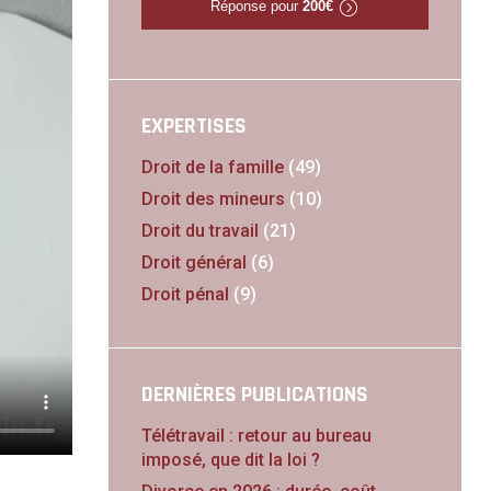
Réponse pour
200€
EXPERTISES
Droit de la famille
(49)
Droit des mineurs
(10)
Droit du travail
(21)
Droit général
(6)
Droit pénal
(9)
DERNIÈRES PUBLICATIONS
Télétravail : retour au bureau
imposé, que dit la loi ?