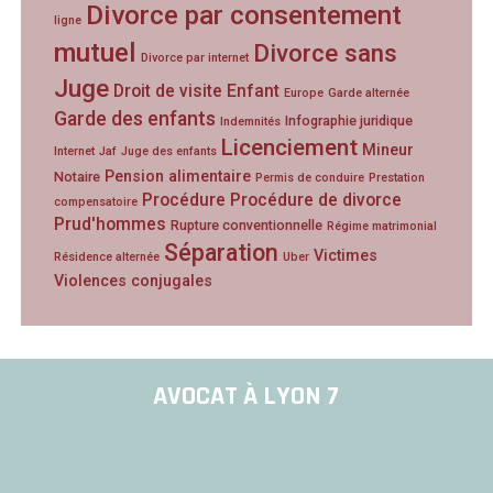
Divorce par consentement
ligne
mutuel
Divorce sans
Divorce par internet
Juge
Droit de visite
Enfant
Europe
Garde alternée
Garde des enfants
Infographie juridique
Indemnités
Licenciement
Mineur
Internet
Jaf
Juge des enfants
Pension alimentaire
Notaire
Permis de conduire
Prestation
Procédure
Procédure de divorce
compensatoire
Prud'hommes
Rupture conventionnelle
Régime matrimonial
Séparation
Victimes
Résidence alternée
Uber
Violences conjugales
AVOCAT À LYON 7