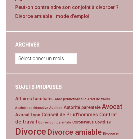
Peut-on contraindre son conjoint à divorcer ?
Divorce amiable : mode d’emploi
ARCHIVES
Archives
SUJETS PROPOSÉS
Affaires familiales
Aide juridictionnelle
Arrêt de travail
Avocat
Autorité parentale
Assistance éducative
Audition
Contrat
Conseil de Prud'hommes
Avocat Lyon
de travail
Coronavirus
Covid-19
Convention parentale
Divorce
Divorce amiable
Divorce en