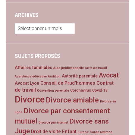
ARCHIVES
Archives
SUJETS PROPOSÉS
Affaires familiales
Aide juridictionnelle
Arrêt de travail
Avocat
Autorité parentale
Assistance éducative
Audition
Contrat
Conseil de Prud'hommes
Avocat Lyon
de travail
Coronavirus
Covid-19
Convention parentale
Divorce
Divorce amiable
Divorce en
Divorce par consentement
ligne
mutuel
Divorce sans
Divorce par internet
Juge
Droit de visite
Enfant
Europe
Garde alternée