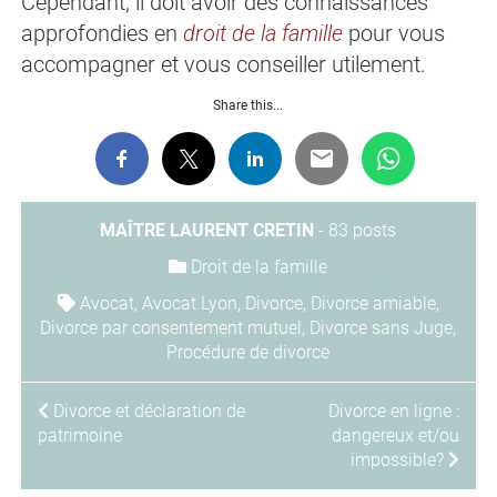
Cependant, il doit avoir des connaissances
approfondies en
droit de la famille
pour vous
accompagner et vous conseiller utilement.
Share this...
MAÎTRE LAURENT CRETIN
-
83 posts
Droit de la famille
Avocat
,
Avocat Lyon
,
Divorce
,
Divorce amiable
,
Divorce par consentement mutuel
,
Divorce sans Juge
,
Procédure de divorce
NAVIGATION
Divorce et déclaration de
Divorce en ligne :
patrimoine
dangereux et/ou
DE
impossible?
L’ARTICLE