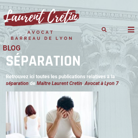
Skip
to
content
BLOG
SÉPARATION
Retrouvez ici toutes les publications relatives à la
séparation
de
Maître Laurent Cretin
,
Avocat à Lyon 7
.