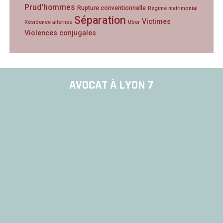
Prud'hommes
Rupture conventionnelle
Régime matrimonial
Séparation
Victimes
Résidence alternée
Uber
Violences conjugales
AVOCAT À LYON 7