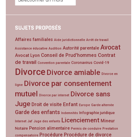
SUJETS PROPOSÉS
Affaires familiales
Aide juridictionnelle
Arrêt de travail
Avocat
Autorité parentale
Assistance éducative
Audition
Contrat
Conseil de Prud'hommes
Avocat Lyon
de travail
Coronavirus
Covid-19
Convention parentale
Divorce
Divorce amiable
Divorce en
Divorce par consentement
ligne
mutuel
Divorce sans
Divorce par internet
Juge
Droit de visite
Enfant
Europe
Garde alternée
Garde des enfants
Infographie juridique
Indemnités
Licenciement
Mineur
Internet
Jaf
Juge des enfants
Pension alimentaire
Notaire
Permis de conduire
Prestation
Procédure
Procédure de divorce
compensatoire