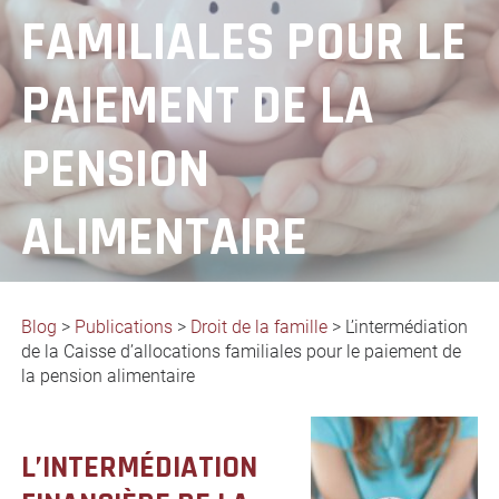
FAMILIALES POUR LE
PAIEMENT DE LA
PENSION
ALIMENTAIRE
Blog
>
Publications
>
Droit de la famille
>
L’intermédiation
de la Caisse d’allocations familiales pour le paiement de
la pension alimentaire
L’INTERMÉDIATION