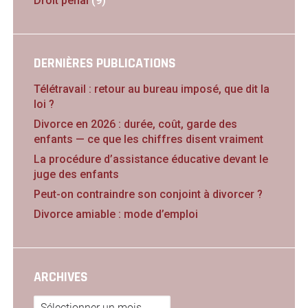
Droit pénal
(9)
DERNIÈRES PUBLICATIONS
Télétravail : retour au bureau imposé, que dit la
loi ?
Divorce en 2026 : durée, coût, garde des
enfants — ce que les chiffres disent vraiment
La procédure d’assistance éducative devant le
juge des enfants
Peut-on contraindre son conjoint à divorcer ?
Divorce amiable : mode d’emploi
ARCHIVES
Archives